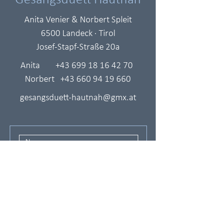
Gesangsduett Hautnah
Anita Venier & Norbert Spleit
6500 Landeck · Tirol
Josef-Stapf-Straße 20a
Anita
+43 699 18 16 42 70
Norbert
+43 660 94 19 660
gesangsduett-hautnah@gmx.at